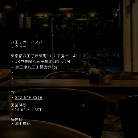
八王子ガールズバー
レヴュー
東京都八王子市東町11-2 千島ビル4F
JR中央線八王子駅北口徒歩2分
・
京王線八王子駅徒歩5分
・
・
・
・
TEL
・
042-649-3516
営業時間
・19:00 ～ LAST
店休日
・年中無休