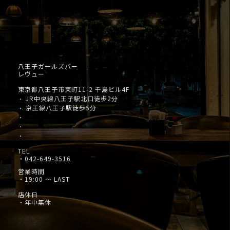
八王子ガールズバー
レヴュー
東京都八王子市東町11-2 千島ビル4F
JR中央線八王子駅北口徒歩2分
・
京王線八王子駅徒歩5分
・
・
・
・
TEL
・
042-649-3516
営業時間
・19:00 ～ LAST
店休日
・年中無休