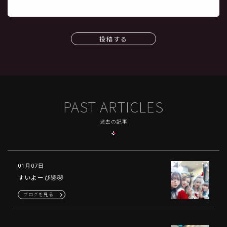
投稿する
PAST ARTICLES
過去の記事
01月07日
すいよーび🤣🤣
ブログを見る