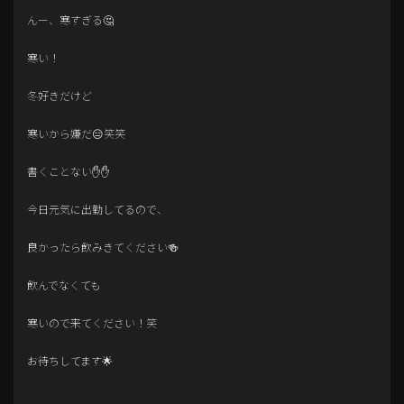
んー、寒すぎる🤔
寒い！
冬好きだけど
寒いから嫌だ😑笑笑
書くことない✋✋
今日元気に出勤してるので、
良かったら飲みきてください🍻
飲んでなくても
寒いので来てください！笑
お待ちしてます🌟