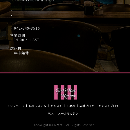
・
・
・
TEL
・
042-649-3516
営業時間
・19:00 ～ LAST
店休日
・年中無休
トップページ
料金システム
キャスト
出勤表
店舗ブログ
キャストブログ
求人
メールマガジン
Copyright (C) レヴュー All Rights Reserved.