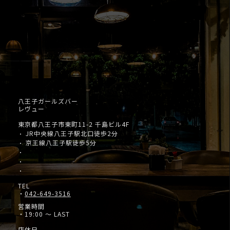
八王子ガールズバー
レヴュー
東京都八王子市東町11-2 千島ビル4F
JR中央線八王子駅北口徒歩2分
・
京王線八王子駅徒歩5分
・
・
・
・
TEL
・
042-649-3516
営業時間
・19:00 ～ LAST
店休日