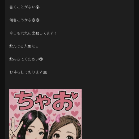
書くことがない😭
何書こうかな😅😅
今日も元気に出勤してます！
飲んでる人居たら
飲みきてください😘
お待ちしております🙇‍♀️