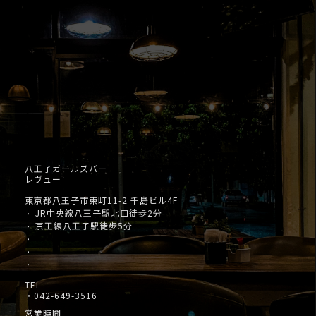
八王子ガールズバー
レヴュー
東京都八王子市東町11-2 千島ビル4F
JR中央線八王子駅北口徒歩2分
・
京王線八王子駅徒歩5分
・
・
・
・
TEL
・
042-649-3516
営業時間