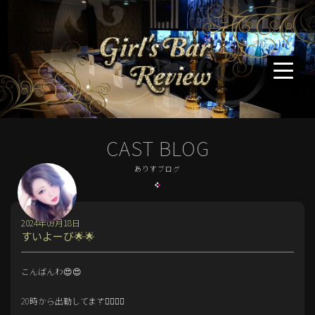
CAST BLOG
ありすブログ
2024年09月18日
すいよーび🌟🌟
こんばんわ😍😍
20時から出勤してます🙇‍♀️🙇‍♀️