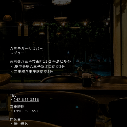
八王子ガールズバー
レヴュー
東京都八王子市東町11-2 千島ビル4F
JR中央線八王子駅北口徒歩2分
・
京王線八王子駅徒歩5分
・
・
・
・
TEL
・
042-649-3516
営業時間
・19:00 ～ LAST
店休日
・年中無休