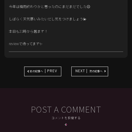
今年は梅雨終わりかと思ったのにまだまだでした☹️
しばらく天気悪いみたいだし気をつけましょう💫
本日も21時から居ます！
reviewで待ってます✨
| PREV
NEXT |
前の記事へ
次の記事へ
POST A COMMENT
コメントを投稿する