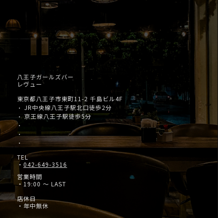
八王子ガールズバー
レヴュー
東京都八王子市東町11-2 千島ビル4F
JR中央線八王子駅北口徒歩2分
・
京王線八王子駅徒歩5分
・
・
・
・
TEL
・
042-649-3516
営業時間
・19:00 ～ LAST
店休日
・年中無休