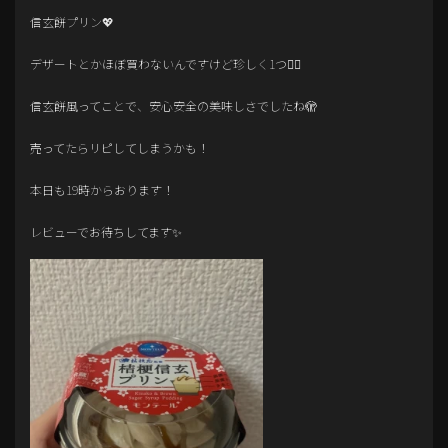
信玄餅プリン💖
デザートとかほぼ買わないんですけど珍しく1つ👌🏻
信玄餅風ってことで、安心安全の美味しさでしたね🫣
売ってたらリピしてしまうかも！
本日も19時からおります！
レビューでお待ちしてます✨