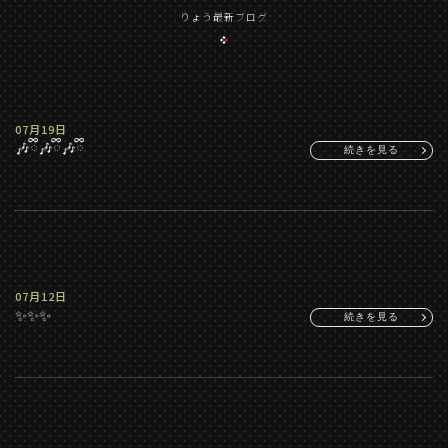
りょう最新ブログ
07月19日
🎶ྀི🎶ྀི🎶ྀི
続きを見る
07月12日
✨✨✨
続きを見る