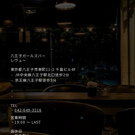
八王子ガールズバー
レヴュー
東京都八王子市東町11-2 千島ビル4F
JR中央線八王子駅北口徒歩2分
・
京王線八王子駅徒歩5分
・
・
・
・
TEL
・
042-649-3516
営業時間
・19:00 ～ LAST
店休日